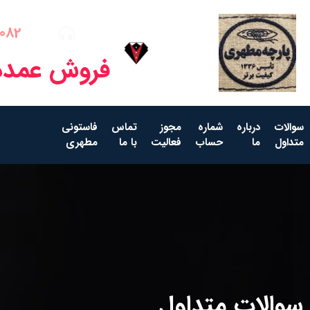
082
فروش عمده
سوالات
درباره
شماره
مجوز
تماس
فاستونی
متداول
ما
حساب
فعالیت
با ما
مطهری
سوالات متداول