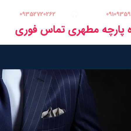
09352720262
09109359
 پارچه مطهری تماس فوری