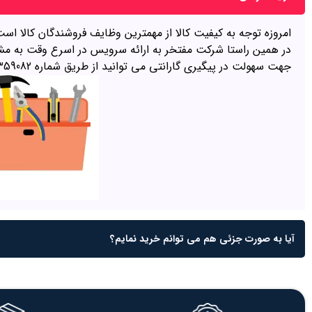
امروزه توجه به کیفیت کالا از مهمترین وظایف فروشندگان کالا
در همین راستا شرکت مفتخر به ارائه سرویس در اسرع وقت به مش
جهت سهولت در پیگیری گارانتی می توانید از طریق شماره 09109359082 اقدام نمائید.
آیا به صورت جزئی هم می توانم خرید نمایم؟