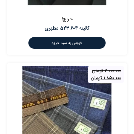
حراج!
کالیته 523.604 مطهری
افزودن به سبد خرید
۲.۰۰۰.۰۰۰
تومان
۱.۸۵۰.۰۰۰
تومان