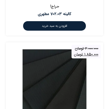
حراج!
كاليته 702.03 مطهری
افزودن به سبد خرید
۲.۰۰۰.۰۰۰
تومان
۱.۸۵۰.۰۰۰
تومان