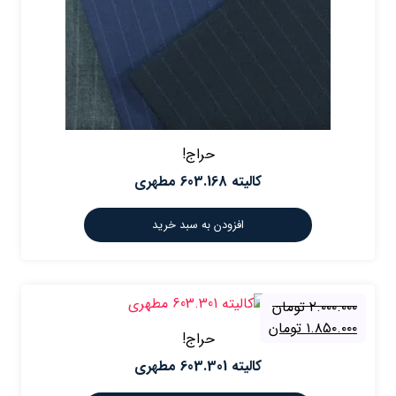
حراج!
کالیته 603.168 مطهری
افزودن به سبد خرید
۲.۰۰۰.۰۰۰
تومان
۱.۸۵۰.۰۰۰
تومان
حراج!
کالیته 603.301 مطهری