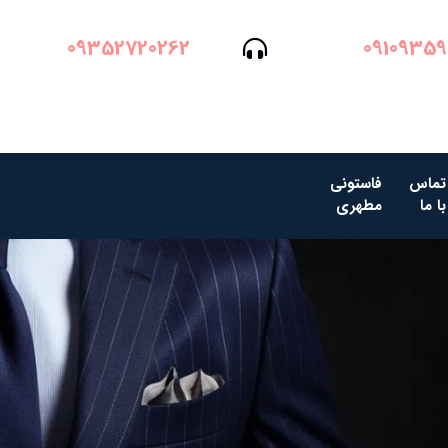
09352720262
09109359
تماس
فاستونی
با ما
مطهری