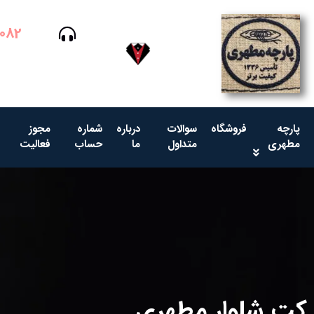
082
پارچه
فروشگاه
سوالات
درباره
شماره
مجوز
مطهری
متداول
ما
حساب
فعالیت
کت شلوار مطهری