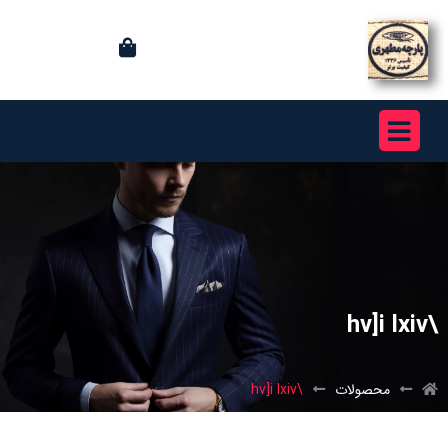
\hv]i lxiv
محصولات
\hv]i lxiv