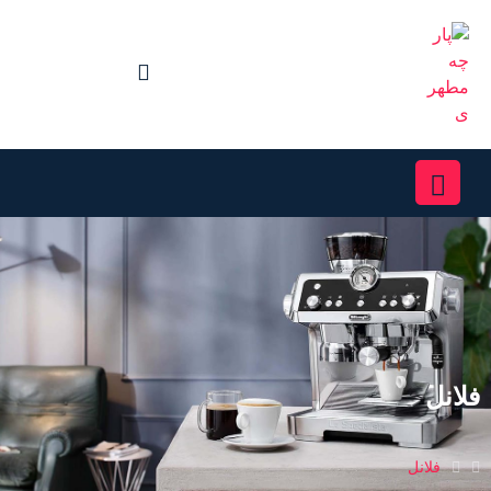
فلانل
فلانل