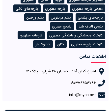
معرفی پارچه مطهری
پارچه مطهری
پارچه‌های نخی
پارچه‌های پشمی
پشم مرینوس
پشم ورجین
پنبه‌ی الیاف بلند
پنبه‌ی مصری
کارخانه ریسندگی و بافندگی مطهری
کارخانه مطهری
کارخانه پارچه مطهری
کتان
کت‌وشلوار
اطلاعات تماس
اهواز، کیان آباد ، خیابان 28 شرقی ، پلاک 12
090356456786
info@myco.net