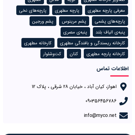
معرفی پارچه مطهری
پارچه مطهری
پارچه‌های نخی
پارچه‌های پشمی
پشم مرینوس
پشم ورجین
پنبه‌ی الیاف بلند
پنبه‌ی مصری
کارخانه ریسندگی و بافندگی مطهری
کارخانه مطهری
کارخانه پارچه مطهری
کتان
کت‌وشلوار
اطلاعات تماس
اهواز، کیان آباد ، خیابان 28 شرقی ، پلاک 12
090356456786
info@myco.net