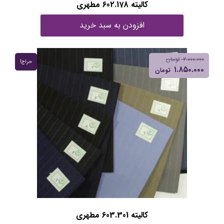
کالیته 602.178 مطهری
افزودن به سبد خرید
۲.۰۰۰.۰۰۰
تومان
حراج!
۱.۸۵۰.۰۰۰
تومان
کالیته 603.301 مطهری