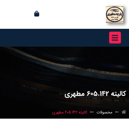
كاليته 605.142 مطهری
محصولات
كاليته 605.142 مطهری