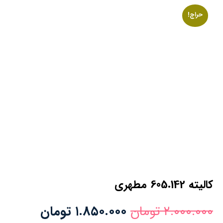
حراج!
كاليته 605.142 مطهری
۲.۰۰۰.۰۰۰
تومان
۱.۸۵۰.۰۰۰
تومان